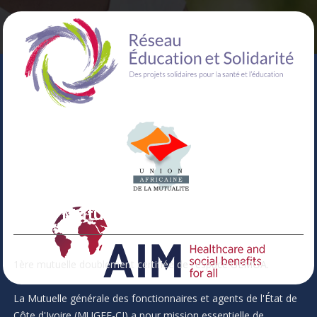
Votre Mutuelle
1ère mutuelle doublement certifiée de l'espace UEMOA.
La Mutuelle générale des fonctionnaires et agents de l'État de
Côte d'Ivoire (MUGEF-CI) a pour mission essentielle de