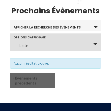
Prochains Évènements
Recherche
AFFICHER LA RECHERCHE DES ÉVÈNEMENTS
et
OPTIONS D’AFFICHAGE
Navigation
navigation
Liste
de
de
vues
vues
évènement
Aucun résultat trouvé.
Évènements
«
Évènements
précédents