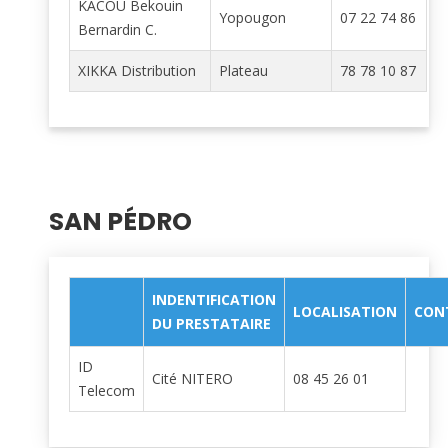
KACOU Bekouin
Yopougon
07 22 74 86
Bernardin C.
XIKKA Distribution
Plateau
78 78 10 87
SAN PÉDRO
INDENTIFICATION
LOCALISATION
CON
DU PRESTATAIRE
ID
Cité NITERO
08 45 26 01
Telecom