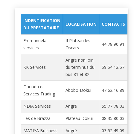
INDENTIFICATION
LOCALISATION
CONTACTS
DU PRESTATAIRE
Emmanuela
II Plateau les
44 78 90 91
services
Oscars
Angré non loin
KK Services
du terminus du
59 54 12 57
bus 81 et 82
Daouda et
Abobo-Dokui
47 62 16 89
Services Trading
NDIA Services
Angré
55 77 78 03
Iles de Brazza
Plateau Dokui
08 35 80 03
MATIYA Business
Angré
03 52 49 09