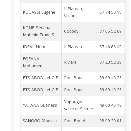
II Plateau,
KOUASSI Eugène
57 74 50 16
Vallon
KONE Fierlaha
Cocody
77 05 52 69
Matenin Trade S.
IDEAL Nour
II Plateau
87 46 66 49
FOFANA
Riviera
07 23 52 38
Mohamed
ETS ABODJI et CIE
Port Bouet
59 69 40 23
ETS ABODJI et CIE
Port Bouet
59 69 40 23
Yopougon
YATANA Business
49 60 45 18
sable et Selmer
SANOGO Moussa
Port-Bouet
08 09 20 01