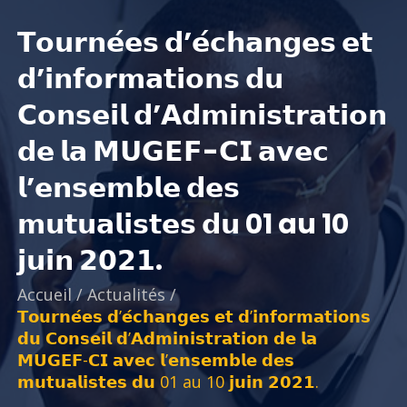
𝗧𝗼𝘂𝗿𝗻𝗲́𝗲𝘀 𝗱’𝗲́𝗰𝗵𝗮𝗻𝗴𝗲𝘀 𝗲𝘁
𝗱’𝗶𝗻𝗳𝗼𝗿𝗺𝗮𝘁𝗶𝗼𝗻𝘀 𝗱𝘂
𝗖𝗼𝗻𝘀𝗲𝗶𝗹 𝗱’𝗔𝗱𝗺𝗶𝗻𝗶𝘀𝘁𝗿𝗮𝘁𝗶𝗼𝗻
𝗱𝗲 𝗹𝗮 𝗠𝗨𝗚𝗘𝗙-𝗖𝗜 𝗮𝘃𝗲𝗰
𝗹’𝗲𝗻𝘀𝗲𝗺𝗯𝗹𝗲 𝗱𝗲𝘀
𝗺𝘂𝘁𝘂𝗮𝗹𝗶𝘀𝘁𝗲𝘀 𝗱𝘂 01 au 10
𝗷𝘂𝗶𝗻 𝟮𝟬𝟮𝟭.
Accueil
/
Actualités
/
𝗧𝗼𝘂𝗿𝗻𝗲́𝗲𝘀 𝗱’𝗲́𝗰𝗵𝗮𝗻𝗴𝗲𝘀 𝗲𝘁 𝗱’𝗶𝗻𝗳𝗼𝗿𝗺𝗮𝘁𝗶𝗼𝗻𝘀
𝗱𝘂 𝗖𝗼𝗻𝘀𝗲𝗶𝗹 𝗱’𝗔𝗱𝗺𝗶𝗻𝗶𝘀𝘁𝗿𝗮𝘁𝗶𝗼𝗻 𝗱𝗲 𝗹𝗮
𝗠𝗨𝗚𝗘𝗙-𝗖𝗜 𝗮𝘃𝗲𝗰 𝗹’𝗲𝗻𝘀𝗲𝗺𝗯𝗹𝗲 𝗱𝗲𝘀
𝗺𝘂𝘁𝘂𝗮𝗹𝗶𝘀𝘁𝗲𝘀 𝗱𝘂 01 au 10 𝗷𝘂𝗶𝗻 𝟮𝟬𝟮𝟭.