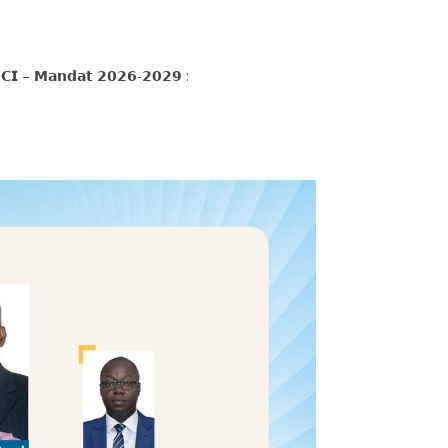
-𝗖𝗜 – 𝗠𝗮𝗻𝗱𝗮𝘁 𝟮𝟬𝟮𝟲-𝟮𝟬𝟮𝟵 :