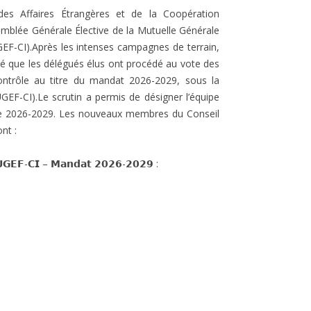
des Affaires Étrangères et de la Coopération
semblée Générale Élective de la Mutuelle Générale
GEF-CI).Après les intenses campagnes de terrain,
té que les délégués élus ont procédé au vote des
ntrôle au titre du mandat 2026-2029, sous la
GEF-CI).Le scrutin a permis de désigner l’équipe
ture 2026-2029. Les nouveaux membres du Conseil
nt :
𝗠𝗨𝗚𝗘𝗙-𝗖𝗜 – 𝗠𝗮𝗻𝗱𝗮𝘁 𝟮𝟬𝟮𝟲-𝟮𝟬𝟮𝟵 :