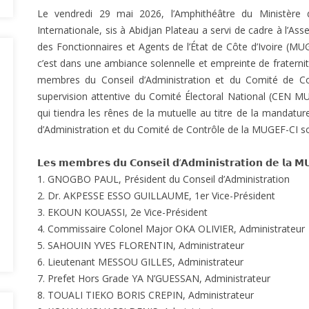
Le vendredi 29 mai 2026, l’Amphithéâtre du Ministère 
Internationale, sis à Abidjan Plateau a servi de cadre à l’As
des Fonctionnaires et Agents de l’État de Côte d’Ivoire (MU
c’est dans une ambiance solennelle et empreinte de fraterni
membres du Conseil d’Administration et du Comité de Co
supervision attentive du Comité Électoral National (CEN MU
qui tiendra les rênes de la mutuelle au titre de la manda
d’Administration et du Comité de Contrôle de la MUGEF-CI so
𝗟𝗲𝘀 𝗺𝗲𝗺𝗯𝗿𝗲𝘀 𝗱𝘂 𝗖𝗼𝗻𝘀𝗲𝗶𝗹 𝗱’𝗔𝗱𝗺𝗶𝗻𝗶𝘀𝘁𝗿𝗮𝘁𝗶𝗼𝗻 𝗱𝗲 𝗹𝗮 
1. GNOGBO PAUL, Président du Conseil d’Administration
2. Dr. AKPESSE ESSO GUILLAUME, 1er Vice-Président
3. EKOUN KOUASSI, 2e Vice-Président
4. Commissaire Colonel Major OKA OLIVIER, Administrateur
5. SAHOUIN YVES FLORENTIN, Administrateur
6. Lieutenant MESSOU GILLES, Administrateur
7. Prefet Hors Grade YA N’GUESSAN, Administrateur
8. TOUALI TIEKO BORIS CREPIN, Administrateur