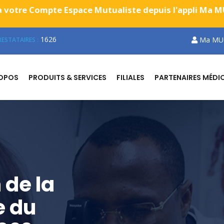
 votre Compte Espace Mutualiste depuis l'appli Ma MUG
1626
Ma MU
ESTATAIRES :
ROPOS
PRODUITS & SERVICES
FILIALES
PARTENAIRES MÉDI
 de la
e du