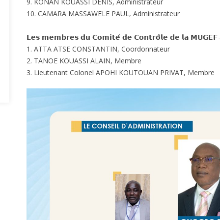
9. KONAN KOUASSI DENIS, Administrateur
10. CAMARA MASSAWELE PAUL, Administrateur
𝗟𝗲𝘀 𝗺𝗲𝗺𝗯𝗿𝗲𝘀 𝗱𝘂 𝗖𝗼𝗺𝗶𝘁𝗲́ 𝗱𝗲 𝗖𝗼𝗻𝘁𝗿𝗼̂𝗹𝗲 𝗱𝗲 𝗹𝗮 𝗠𝗨𝗚𝗘
1. ATTA ATSE CONSTANTIN, Coordonnateur
2. TANOE KOUASSI ALAIN, Membre
3. Lieutenant Colonel APOHI KOUTOUAN PRIVAT, Membre