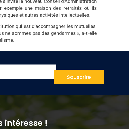
le a invité le nouveau Conseil d’Administration
ar exemple une maison des retraités où ils
siques et autres activités intellectuelles.
stitution qui est d’accompagner les mutuelles.
ous ne sommes pas des gendarmes », a-t-elle
calisme.
Souscrire
 intéresse !