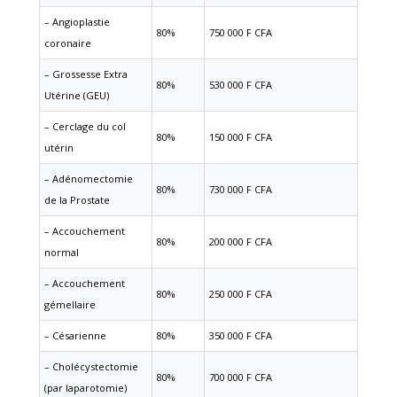
– Angioplastie
80%
750 000 F CFA
coronaire
– Grossesse Extra
80%
530 000 F CFA
Utérine (GEU)
– Cerclage du col
80%
150 000 F CFA
utérin
– Adénomectomie
80%
730 000 F CFA
de la Prostate
– Accouchement
80%
200 000 F CFA
normal
– Accouchement
80%
250 000 F CFA
gémellaire
– Césarienne
80%
350 000 F CFA
– Cholécystectomie
80%
700 000 F CFA
(par laparotomie)