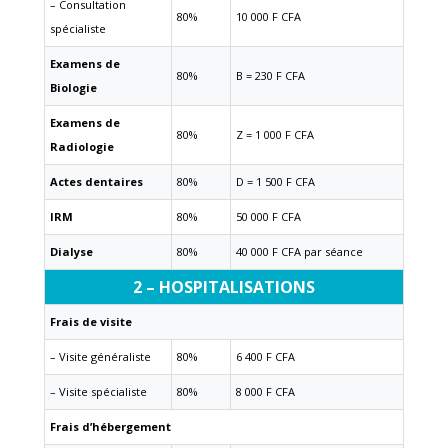
– Consultation
80%
10 000 F CFA
spécialiste
Examens de
80%
B = 230 F CFA
Biologie
Examens de
80%
Z = 1 000 F CFA
Radiologie
Actes dentaires
80%
D = 1 500 F CFA
IRM
80%
50 000 F CFA
Dialyse
80%
40 000 F CFA par séance
2 – HOSPITALISATIONS
Frais de visite
– Visite généraliste
80%
6 400 F CFA
– Visite spécialiste
80%
8 000 F CFA
Frais d’hébergement