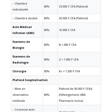
– Chambre
80%
25 000 F CFA (Plafond)
individuelle
– Chambre double
80%
20 000 F CFA (Plafond)
Acte Médical
80%
10 000 F CFA
Infirmier (AMI)
Examens de
80%
B = 280 F CFA
Biologie
Examens de
80%
Z = 1 000 F CFA
Radiologie
Chirurgie
80%
Kc = 1 200 F CFA
Plafond hospitalisation
– Mise en
Plafond de 50 000 F CFA/J
observation
80%
(Hébergement, AMI,
médicale
Pharmacie inclus).
– Couveuse avec