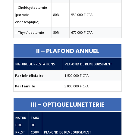
– Cholécystectomie
(par voie
80%
580 000 F CFA
endoscopique)
– Thyroïdectomie
80%
670 000 F CFA
II – PLAFOND ANNUEL
NATURE DE PRESTATIONS
PLAFOND DE REMBOURSEMENT
Par bénéficiaire
1 500 000 F CFA
Par famille
3 000 000 F CFA
III – OPTIQUE LUNETTERIE
NATUR
TAUX
E DE
DE
PREST
COUV
PLAFOND DE REMBOURSEMENT