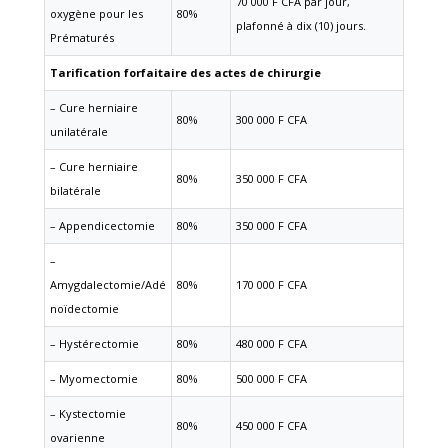
70 000 F CFA par jour,
oxygène pour les
80%
plafonné à dix (10) jours.
Prématurés
Tarification forfaitaire des actes de chirurgie
– Cure herniaire
80%
300 000 F CFA
unilatérale
– Cure herniaire
80%
350 000 F CFA
bilatérale
– Appendicectomie
80%
350 000 F CFA
–
Amygdalectomie/Adé
80%
170 000 F CFA
noïdectomie
– Hystérectomie
80%
480 000 F CFA
– Myomectomie
80%
500 000 F CFA
– Kystectomie
80%
450 000 F CFA
ovarienne