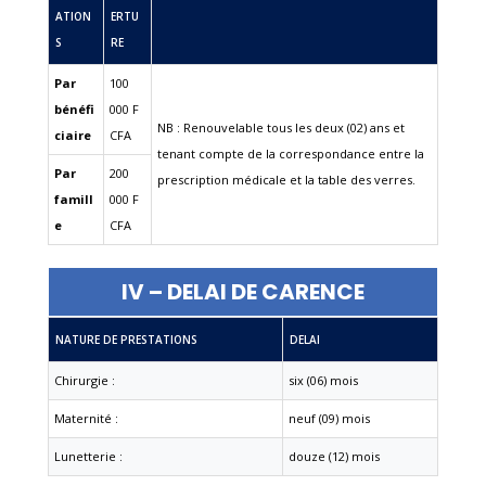
ATION
ERTU
S
RE
Par
100
bénéfi
000 F
NB : Renouvelable tous les deux (02) ans et
ciaire
CFA
tenant compte de la correspondance entre la
Par
200
prescription médicale et la table des verres.
famill
000 F
e
CFA
IV – DELAI DE CARENCE
NATURE DE PRESTATIONS
DELAI
Chirurgie :
six (06) mois
Maternité :
neuf (09) mois
Lunetterie :
douze (12) mois