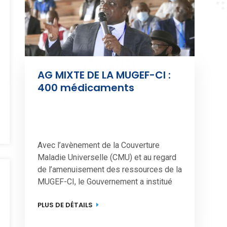
AG MIXTE DE LA MUGEF-CI : 
400 médicaments 
proposés pour améliorer le 
panier de soins de la 
mutuelle
Avec l’avènement de la Couverture 
Maladie Universelle (CMU) et au regard 
de l’amenuisement des ressources de la 
MUGEF-CI, le Gouvernement a institué 
par décret, un régime complémentaire 
PLUS DE DÉTAILS
Obligatoire au régime général de base 
de la Couverture Maladie Universelle 