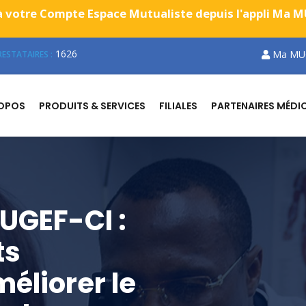
 votre Compte Espace Mutualiste depuis l'appli Ma MUG
1626
Ma MU
ESTATAIRES :
ROPOS
PRODUITS & SERVICES
FILIALES
PARTENAIRES MÉDI
UGEF-CI :
ts
éliorer le