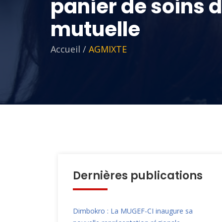
panier de soins d
mutuelle
Accueil
/
AGMIXTE
Dernières publications
Dimbokro : La MUGEF-CI inaugure sa