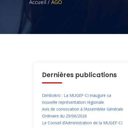
Accueil
/
AGO
Dernières publications
Dimbokro : La MUGEF-CI inaugure sa
nouvelle représentation régionale
Avis de convocation à l’Assemblée Générale
Ordinaire du 29/06/2026
Le Conseil d’Administration de la MUGEF-CI