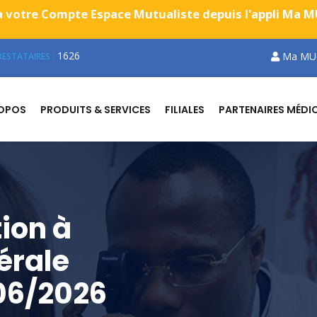
 votre Compte Espace Mutualiste depuis l'appli Ma MUG
1626
Ma MU
ESTATAIRES :
ROPOS
PRODUITS & SERVICES
FILIALES
PARTENAIRES MÉDI
ion à
érale
06/2026