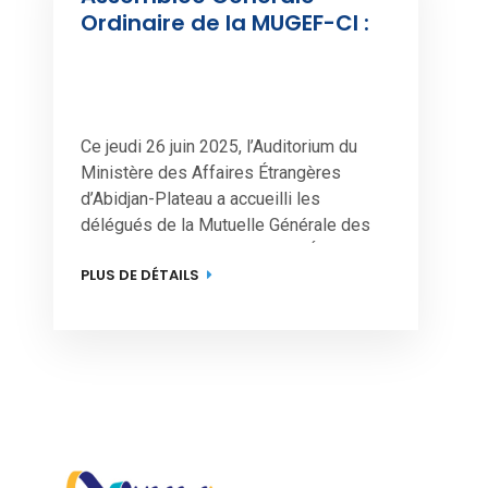
Ordinaire de la MUGEF-CI : 
Une avancée historique 
pour les mutualistes
Ce jeudi 26 juin 2025, l’Auditorium du 
Ministère des Affaires Étrangères 
d’Abidjan-Plateau a accueilli les 
délégués de la Mutuelle Générale des 
Fonctionnaires et Agents de l’État de 
PLUS DE DÉTAILS
Côte d’Ivoire (MUGEF-CI) à l’occasion de 
l’Assemblée Générale Ordinaire (AGO). 
Cet événement annuel majeur a permis 
de dresser le bilan de l’exercice 2024 et 
de partager les grandes […]