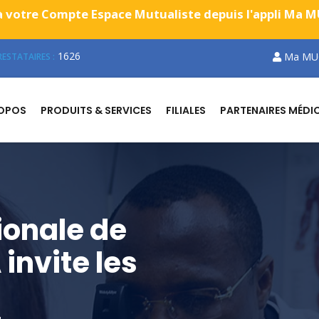
 votre Compte Espace Mutualiste depuis l'appli Ma MUG
1626
Ma MU
ESTATAIRES :
ROPOS
PRODUITS & SERVICES
FILIALES
PARTENAIRES MÉDI
ionale de
 invite les