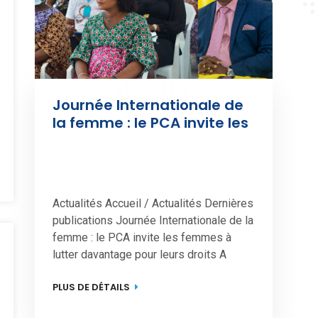
Journée Internationale de 
la femme : le PCA invite les 
femmes à lutter 
davantage pour leurs 
droits
Actualités Accueil / Actualités Dernières 
publications Journée Internationale de la 
femme : le PCA invite les femmes à 
lutter davantage pour leurs droits A 
l’instar des femmes du monde entier, les 
PLUS DE DÉTAILS
femmes de la Côte d’Ivoire, notamment 
celles de la Mutuelle générale des 